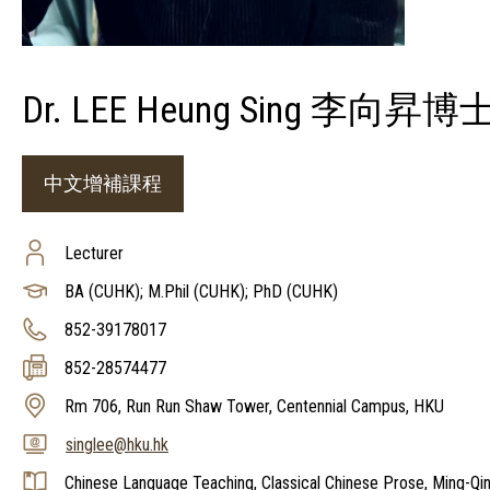
Dr. LEE Heung Sing 李向昇博
中文增補課程
Lecturer
BA (CUHK); M.Phil (CUHK); PhD (CUHK)
852-39178017
852-28574477
Rm 706, Run Run Shaw Tower, Centennial Campus, HKU
singlee@hku.hk
Chinese Language Teaching, Classical Chinese Prose, Ming-Qi