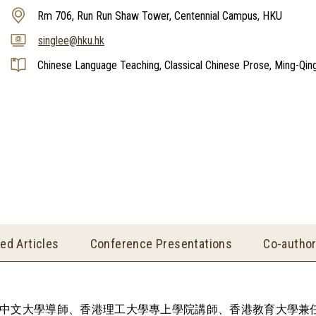
Rm 706, Run Run Shaw Tower, Centennial Campus, HKU
singlee@hku.hk
Chinese Language Teaching, Classical Chinese Prose, Ming-Qing
ed Articles
Conference Presentations
Co-author
中文大學導師、香港理工大學專上學院講師、香港教育大學兼