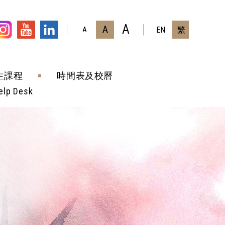
A
A
EN
繁
A
生課程
時間表及校曆
elp Desk