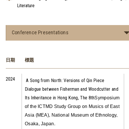
Literature
Conference Presentations
日期
標題
2024
A Song from North: Versions of Qin Piece
Dialogue between Fisherman and Woodcutter and
Its Inheritance in Hong Kong, The 8th
Symposium
of the ICTMD Study Group on Musics of East
Asia (MEA), National Museum of Ethnology,
Osaka, Japan.