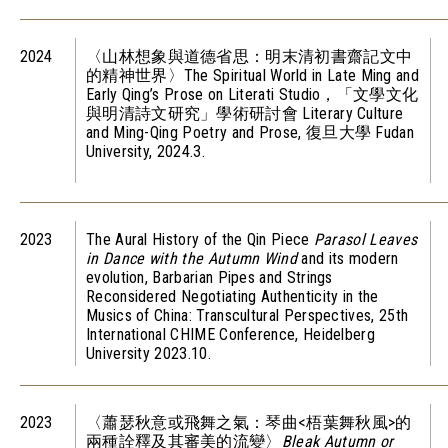
2024
〈山林想象與道德省思：明末清初書齋記文中
的精神世界〉The Spiritual World in Late Ming and
Early Qing’s Prose on Literati Studio，「文學文化
與明清詩文研究」學術研討會 Literary Culture
and Ming-Qing Poetry and Prose, 復旦大學 Fudan
University, 2024.3.
2023
The Aural History of the Qin Piece
Parasol Leaves
in Dance with the Autumn Wind
and its modern
evolution, Barbarian Pipes and Strings
Reconsidered Negotiating Authenticity in the
Musics of China: Transcultural Perspectives, 25th
International CHIME Conference, Heidelberg
University 2023.10.
2023
〈蕭瑟秋意或飛舞之氣：琴曲<梧葉舞秋風>的
兩種詮釋及其審美的流變〉
Bleak Autumn or