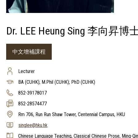
Dr. LEE Heung Sing 李向昇博
中文增補課程
Lecturer
BA (CUHK); M.Phil (CUHK); PhD (CUHK)
852-39178017
852-28574477
Rm 706, Run Run Shaw Tower, Centennial Campus, HKU
singlee@hku.hk
Chinese Language Teaching, Classical Chinese Prose, Ming-Qi