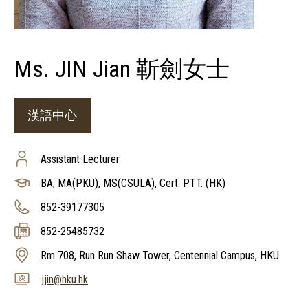
Ms. JIN Jian 靳劍女士
漢語中心
Assistant Lecturer
BA, MA(PKU), MS(CSULA), Cert. PTT. (HK)
852-39177305
852-25485732
Rm 708, Run Run Shaw Tower, Centennial Campus, HKU
jjin@hku.hk