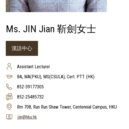
Ms. JIN Jian 靳劍女士
漢語中心
Assistant Lecturer
BA, MA(PKU), MS(CSULA), Cert. PTT. (HK)
852-39177305
852-25485732
Rm 708, Run Run Shaw Tower, Centennial Campus, HKU
jjin@hku.hk