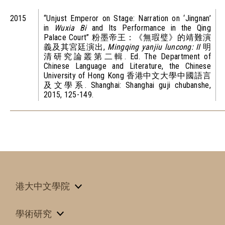
2015
“Unjust Emperor on Stage: Narration on ‘Jingnan’
in
Wuxia Bi
and Its Performance in the Qing
Palace Court” 粉墨帝王：《無瑕璧》的靖難演
義及其宮廷演出,
Mingqing yanjiu luncong: II
明
清研究論叢第二輯. Ed. The Department of
Chinese Language and Literature, the Chinese
University of Hong Kong 香港中文大學中國語言
及文學系. Shanghai: Shanghai guji chubanshe,
2015, 125-149.
港大中文學院
學術研究