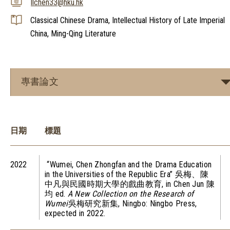
llchen33@hku.hk
Classical Chinese Drama, Intellectual History of Late Imperial
China, Ming-Qing Literature
專書論文
日期
標題
2022
“Wumei, Chen Zhongfan and the Drama Education
in the Universities of the Republic Era” 吳梅、陳
中凡與民國時期大學的戲曲教育, in Chen Jun 陳
均 ed.
A New Collection on the Research of
Wumei
吳梅研究新集, Ningbo: Ningbo Press,
expected in 2022.