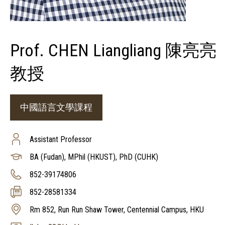
Prof. CHEN Liangliang 陳亮亮
教授
中國語言文學課程
Assistant Professor
BA (Fudan), MPhil (HKUST), PhD (CUHK)
852-39174806
852-28581334
Rm 852, Run Run Shaw Tower, Centennial Campus, HKU