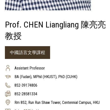
Prof. CHEN Liangliang 陳亮亮
教授
中國語言文學課程
Assistant Professor
BA (Fudan), MPhil (HKUST), PhD (CUHK)
852-39174806
852-28581334
Rm 852, Run Run Shaw Tower, Centennial Campus, HKU