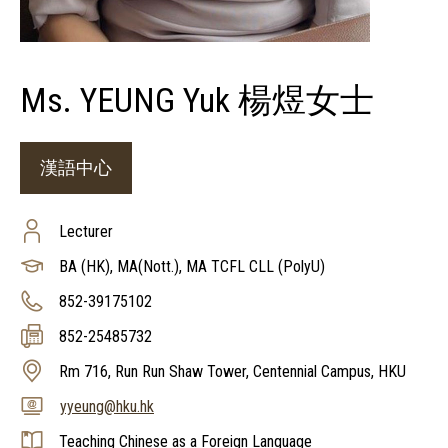
Ms. YEUNG Yuk 楊煜女士
漢語中心
Lecturer
BA (HK), MA(Nott.), MA TCFL CLL (PolyU)
852-39175102
852-25485732
Rm 716, Run Run Shaw Tower, Centennial Campus, HKU
yyeung@hku.hk
Teaching Chinese as a Foreign Language