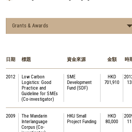
Grants & Awards
日期
標題
資金來源
金額
時
2012
Low Carbon
SME
HKD
201
Logistics: Good
Development
701,910
13
Practice and
Fund (SDF)
Guideline for SMEs
(Co-investigator)
2009
The Mandarin
HKU Small
HKD
200
Interlanguage
Project Funding
80,000
11
Corpus (Co-