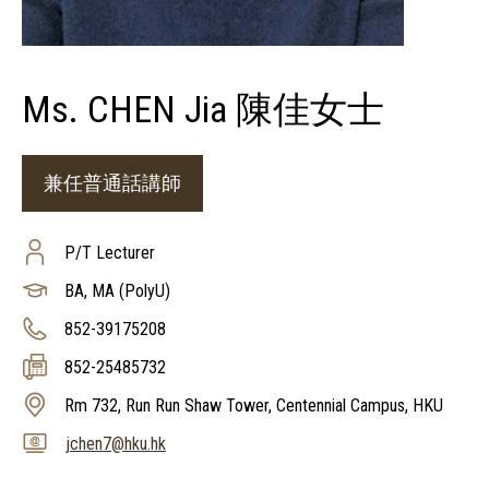
Ms. CHEN Jia 陳佳女士
兼任普通話講師
P/T Lecturer
BA, MA (PolyU)
852-39175208
852-25485732
Rm 732, Run Run Shaw Tower, Centennial Campus, HKU
jchen7@hku.hk