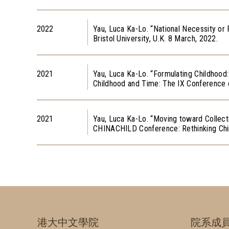
2022
Yau, Luca Ka-Lo. “National Necessity or
Bristol University, U.K. 8 March, 2022.
2021
Yau, Luca Ka-Lo. “Formulating Childhood: 
Childhood and Time: The IX Conference o
2021
Yau, Luca Ka-Lo. “Moving toward Collecti
CHINACHILD Conference: Rethinking Chine
港大中文學院
院系成