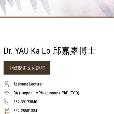
Dr. YAU Ka Lo 邱嘉露博士
中國歷史文化課程
Assistant Lecturer
BA (Lingnan), MPhil (Lingnan), PhD (TCD)
852-39173840
852-28581334