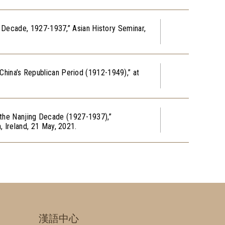
g Decade, 1927-1937,” Asian History Seminar,
g China’s Republican Period (1912-1949),” at
g the Nanjing Decade (1927-1937),”
 Ireland, 21 May, 2021.
漢語中心