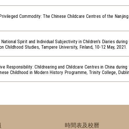
 Privileged Commodity: The Chinese Childcare Centres of the Nanjin
National Spirit and Individual Subjectivity in Children’s Diaries durin
n Childhood Studies, Tampere University, Finland, 10-12 May, 2021.
ve Responsibility: Childrearing and Childcare Centres in China durin
se Childhood in Modern History Programme, Trinity College, Dublin,
員
時間表及校曆