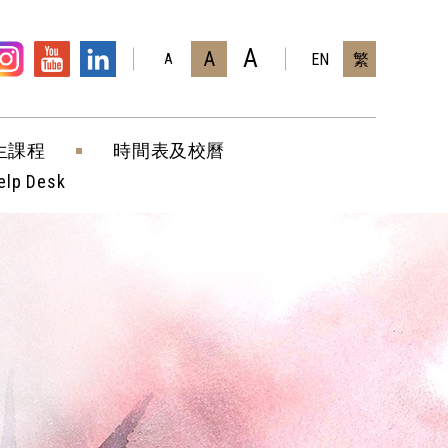
A
A
EN
繁
A
生課程
時間表及校曆
elp Desk