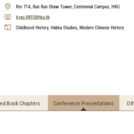
Rm 714, Run Run Shaw Tower, Centennial Campus, HKU
kyau.4893@hku.hk
Childhood History, Hakka Studies, Modern Chinese History
ted Book Chapters
Conference Presentations
Ot