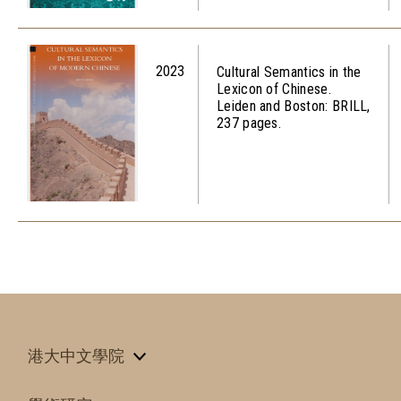
2023
Cultural Semantics in the
Lexicon of Chinese.
Leiden and Boston: BRILL,
237 pages.
港大中文學院