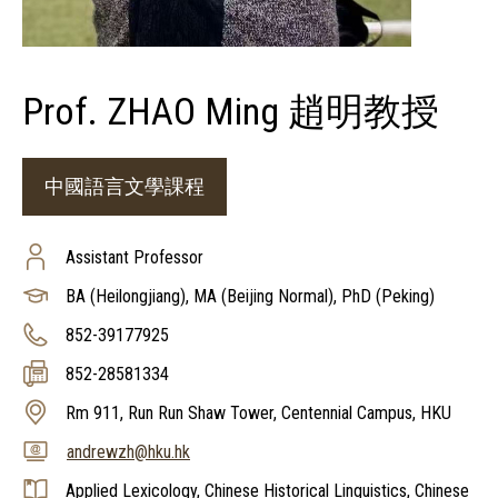
Prof. ZHAO Ming 趙明教授
中國語言文學課程
Assistant Professor
BA (Heilongjiang), MA (Beijing Normal), PhD (Peking)
852-39177925
852-28581334
Rm 911, Run Run Shaw Tower, Centennial Campus, HKU
andrewzh@hku.hk
Applied Lexicology, Chinese Historical Linguistics, Chinese