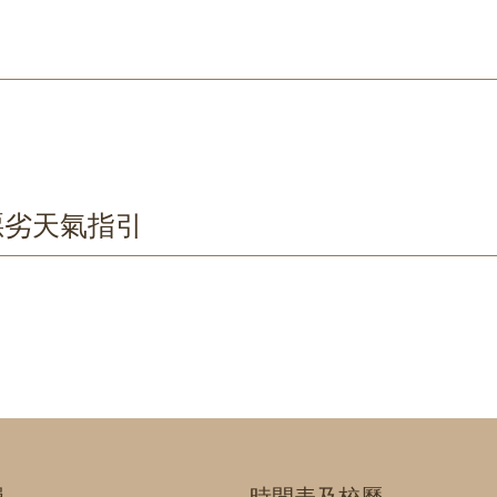
her 惡劣天氣指引
員
時間表及校曆