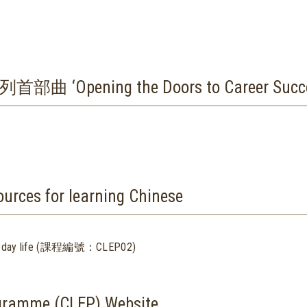
ng the Doors to Career Success’ 
s for learning Chinese
day life (課程編號：CLEP02)
gramme (CLEP) Website