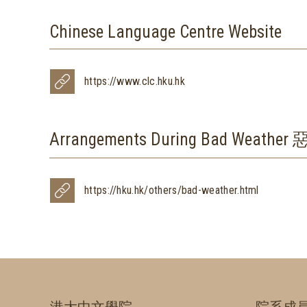
Chinese Language Centre Website
https://www.clc.hku.hk
Arrangements During Bad Weat
https://hku.hk/others/bad-weather.html
港大中文學院
院系成