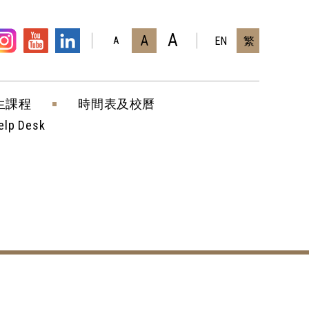
A
A
EN
繁
A
生課程
時間表及校曆
elp Desk