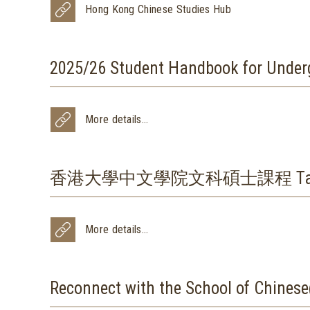
Hong Kong Chinese Studies Hub
2025/26 Student Handbook for U
More details...
香港大學中文學院文科碩士課程 Taught Postgr
More details...
Reconnect with the School