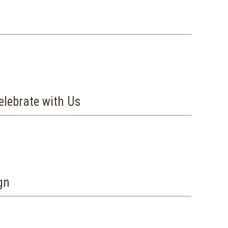
te with Us
gn