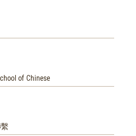
ol of Chinese
聯繫