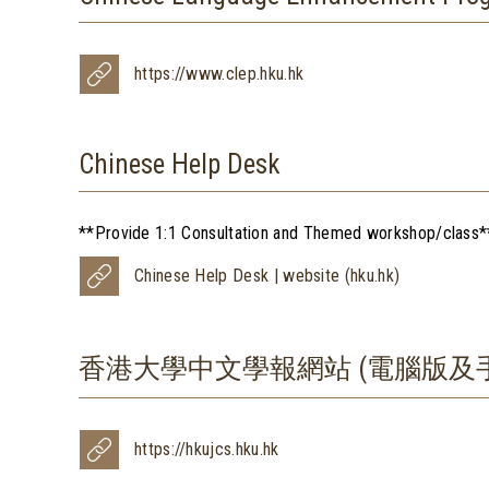
https://www.clep.hku.hk
Chinese Help Desk
**Provide 1:1 Consultation and Themed workshop/class*
Chinese Help Desk | website (hku.hk)
香港大學中文學報網站 (電腦版及
https://hkujcs.hku.hk