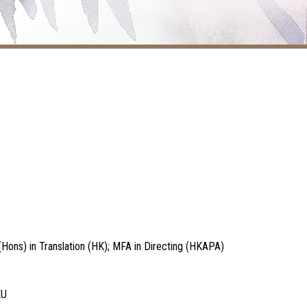
(Hons) in Translation (HK); MFA in Directing (HKAPA)
KU