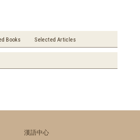
ted Books
Selected Articles
漢語中心