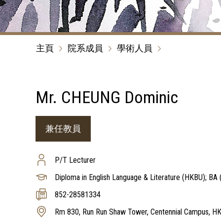
主頁
院系成員
學術人員
Mr. CHEUNG Dominic
兼任教員
P/T Lecturer
Diploma in English Language & Literature (HKBU); BA 
852-28581334
Rm 830, Run Run Shaw Tower, Centennial Campus, H