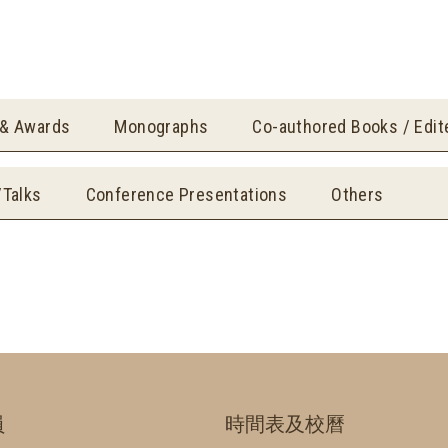
 & Awards
Monographs
Co-authored Books / Edi
/Talks
Conference Presentations
Others
員
時間表及校曆