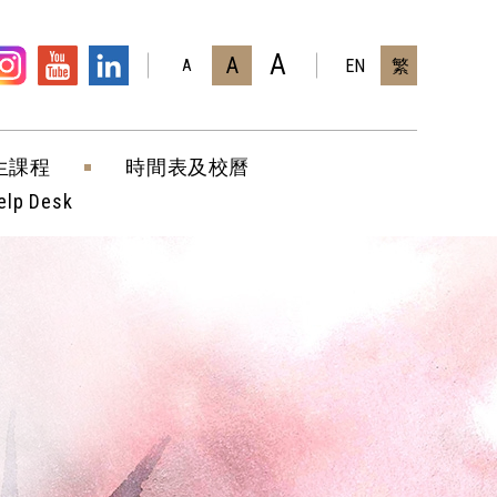
A
A
EN
繁
A
生課程
時間表及校曆
elp Desk