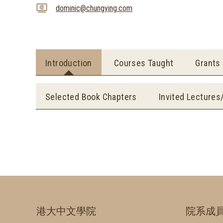
dominic@chungying.com
Introduction
Courses Taught
Grants
Selected Book Chapters
Invited Lectures
港大中文學院
院系成