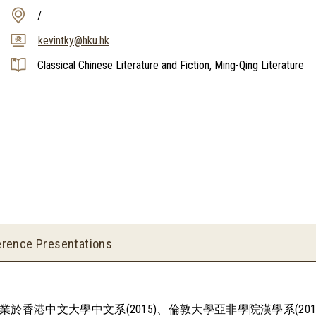
/
kevintky@hku.hk
Classical Chinese Literature and Fiction, Ming-Qing Literature
rence Presentations
港中文大學中文系(2015)、倫敦大學亞非學院漢學系(2017