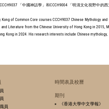
H9037 「中國神話學」和CCCH9004 「明清文化視野中的
 Hong Kong of Common Core courses CCCH9037 Chinese Mythology and
e and Literature from the Chinese University of Hong Kong in 2015, 
ong Kong in 2024. His research interests include Chinese mythology, M
員
時間表及校曆
員
期刊
員
《香港大學中文學報》
職員