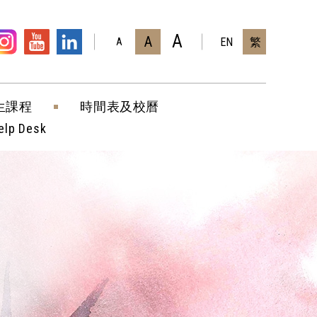
A
A
EN
繁
A
生課程
時間表及校曆
elp Desk