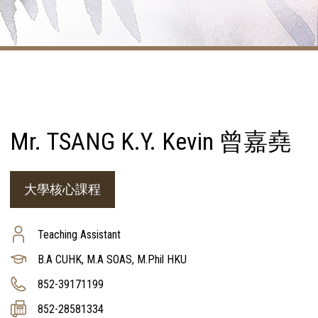
Mr. TSANG K.Y. Kevin 曾嘉堯
大學核心課程
Teaching Assistant
B.A CUHK, M.A SOAS, M.Phil HKU
852-39171199
852-28581334