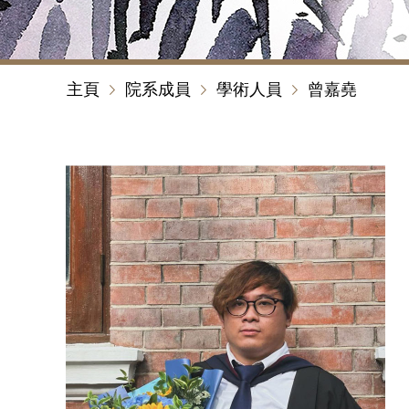
主頁
院系成員
學術人員
曾嘉堯