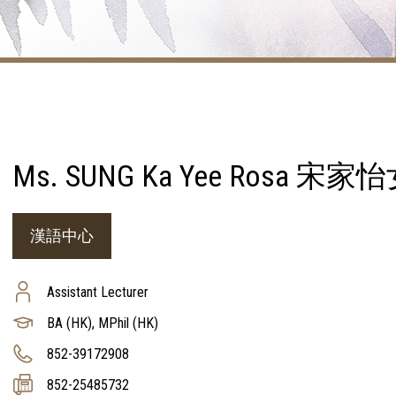
Ms. SUNG Ka Yee Rosa 宋
漢語中心
Assistant Lecturer
BA (HK), MPhil (HK)
852-39172908
852-25485732