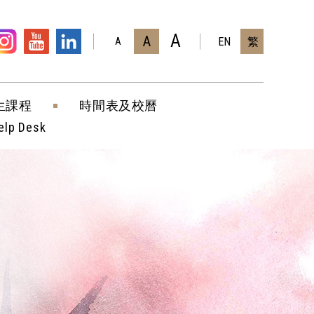
A
A
EN
繁
A
生課程
時間表及校曆
elp Desk