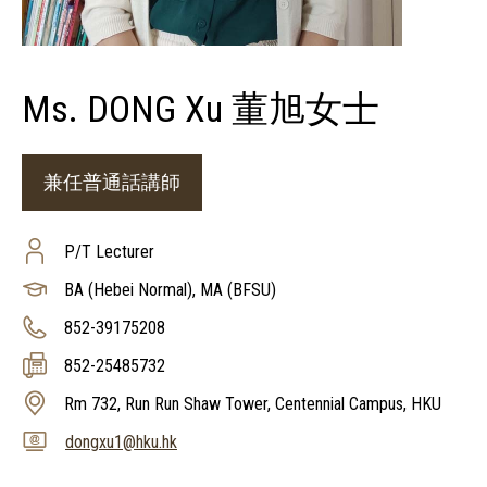
Ms. DONG Xu 董旭女士
兼任普通話講師
P/T Lecturer
BA (Hebei Normal), MA (BFSU)
852-39175208
852-25485732
Rm 732, Run Run Shaw Tower, Centennial Campus, HKU
dongxu1@hku.hk