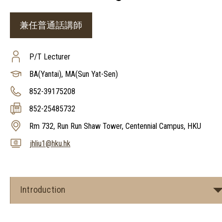
兼任普通話講師
P/T Lecturer
BA(Yantai), MA(Sun Yat-Sen)
852-39175208
852-25485732
Rm 732, Run Run Shaw Tower, Centennial Campus, HKU
jhliu1@hku.hk
Introduction