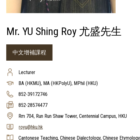
Mr. YU Shing Roy 尤盛先生
中文增補課程
Lecturer
BA (HKMU), MA (HKPolyU), MPhil (HKU)
852-39172746
852-28574477
Rm 704, Run Run Shaw Tower, Centennial Campus, HKU
royu@hku.hk
Cantonese Teaching, Chinese Dialectology, Chinese Etymology