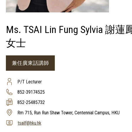
Ms. TSAI Lin Fung Sylvia 謝蓮
女士
兼任廣東話講師
P/T Lecturer
852-39174525
852-25485732
Rm 715, Run Run Shaw Tower, Centennial Campus, HKU
tsailf@hku.hk