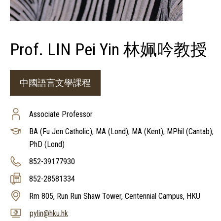
Prof. LIN Pei Yin 林姵吟教授
中國語言文學課程
Associate Professor
BA (Fu Jen Catholic), MA (Lond), MA (Kent), MPhil (Cantab),
PhD (Lond)
852-39177930
852-28581334
Rm 805, Run Run Shaw Tower, Centennial Campus, HKU
pylin@hku.hk