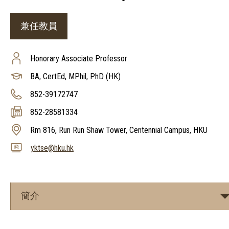
兼任教員
Honorary Associate Professor
BA, CertEd, MPhil, PhD (HK)
852-39172747
852-28581334
Rm 816, Run Run Shaw Tower, Centennial Campus, HKU
yktse@hku.hk
簡介