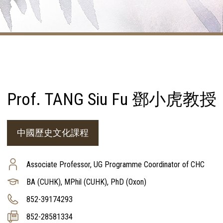
Prof. TANG Siu Fu 鄧小虎教授
中國歷史文化課程
Associate Professor, UG Programme Coordinator of CHC
BA (CUHK), MPhil (CUHK), PhD (Oxon)
852-39174293
852-28581334