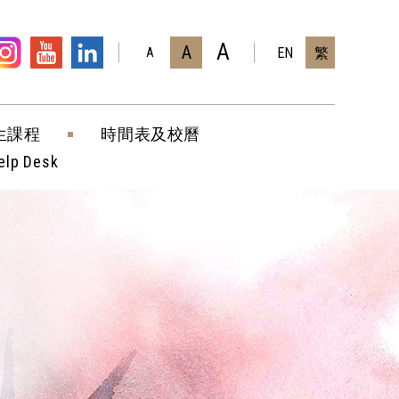
A
A
EN
繁
A
生課程
時間表及校曆
elp Desk